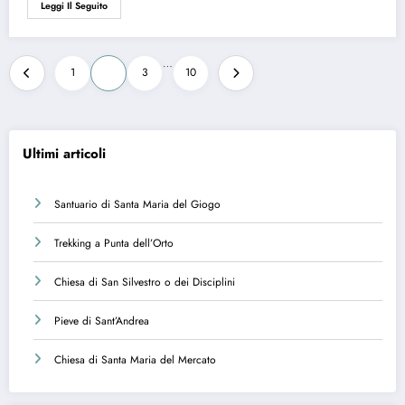
Leggi Il Seguito
Paginazione
…
1
2
3
10
degli
articoli
Ultimi articoli
Santuario di Santa Maria del Giogo
Trekking a Punta dell’Orto
Chiesa di San Silvestro o dei Disciplini
Pieve di Sant’Andrea
Chiesa di Santa Maria del Mercato