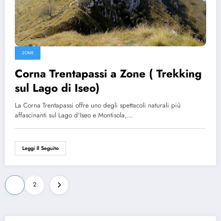
ZONE
Corna Trentapassi a Zone ( Trekking
sul Lago di Iseo)
La Corna Trentapassi offre uno degli spettacoli naturali più
affascinanti sul Lago d'Iseo e Montisola,…
Leggi Il Seguito
Paginazione
1
2
degli
articoli