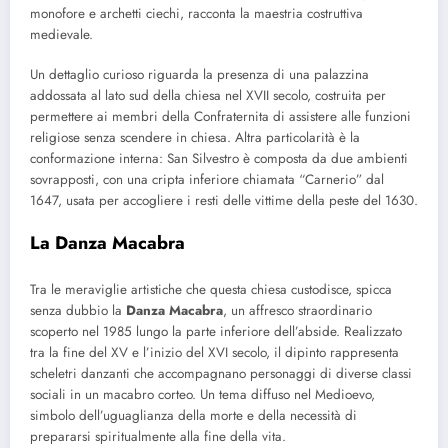
monofore e archetti ciechi, racconta la maestria costruttiva
medievale.
Un dettaglio curioso riguarda la presenza di una palazzina
addossata al lato sud della chiesa nel XVII secolo, costruita per
permettere ai membri della Confraternita di assistere alle funzioni
religiose senza scendere in chiesa. Altra particolarità è la
conformazione interna: San Silvestro è composta da due ambienti
sovrapposti, con una cripta inferiore chiamata “Carnerio” dal
1647, usata per accogliere i resti delle vittime della peste del 1630.
La Danza Macabra
Tra le meraviglie artistiche che questa chiesa custodisce, spicca
senza dubbio la
Danza Macabra
, un affresco straordinario
scoperto nel 1985 lungo la parte inferiore dell’abside. Realizzato
tra la fine del XV e l’inizio del XVI secolo, il dipinto rappresenta
scheletri danzanti che accompagnano personaggi di diverse classi
sociali in un macabro corteo. Un tema diffuso nel Medioevo,
simbolo dell’uguaglianza della morte e della necessità di
prepararsi spiritualmente alla fine della vita.