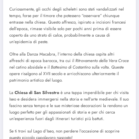
Curiosamente, gli occhi degli scheletri sono stati vandalizzati nel
tempo, forse per il timore che potessero “osservare” chiunque
entrasse nella chiesa. Questo affresco, ispirato a incisioni francesi
dell’epoca, rimase visibile solo per pochi anni prima di essere
coperto da uno strato di calce, probabilmente a causa di
un’epidemia di peste.
Oltre alla Danza Macabra, l’interno della chiesa ospita altri
affreschi di epoca barocca, tra cui il
Ritrovamento della Vera Croce
nel catino absidale e il
Battesimo di Costantino
sulla volta. Queste
opere risalgono al XVII secolo e arricchiscono ulteriormente il
patrimonio artistico del luogo.
La
Chiesa di San Silvestro
è una tappa imperdibile per chi visita
Iseo e desidera immergersi nella storia e nell’arte medievale. Il suo
fascino senza tempo e le sue misteriose decorazioni la rendono un
luogo perfetto per gli appassionati di storia e per chi cerca
un’esperienza fuori dagli itinerari turistici più battuti.
Se ti trovi sul Lago d’Iseo, non perdere l’occasione di scoprire
questo piccolo capolavoro nascosto!