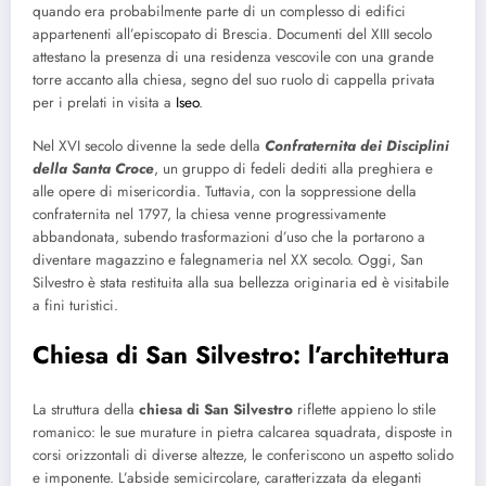
quando era probabilmente parte di un complesso di edifici
appartenenti all’episcopato di Brescia. Documenti del XIII secolo
attestano la presenza di una residenza vescovile con una grande
torre accanto alla chiesa, segno del suo ruolo di cappella privata
per i prelati in visita a
Iseo
.
Nel XVI secolo divenne la sede della
Confraternita dei Disciplini
della Santa Croce
, un gruppo di fedeli dediti alla preghiera e
alle opere di misericordia. Tuttavia, con la soppressione della
confraternita nel 1797, la chiesa venne progressivamente
abbandonata, subendo trasformazioni d’uso che la portarono a
diventare magazzino e falegnameria nel XX secolo. Oggi, San
Silvestro è stata restituita alla sua bellezza originaria ed è visitabile
a fini turistici.
Chiesa di San Silvestro
: l’architettura
La struttura della
chiesa di
San Silvestro
riflette appieno lo stile
romanico: le sue murature in pietra calcarea squadrata, disposte in
corsi orizzontali di diverse altezze, le conferiscono un aspetto solido
e imponente. L’abside semicircolare, caratterizzata da eleganti