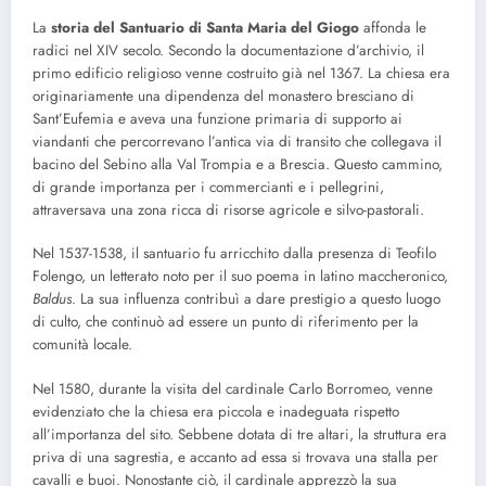
La
storia del Santuario di Santa Maria del Giogo
affonda le
radici nel XIV secolo. Secondo la documentazione d’archivio, il
primo edificio religioso venne costruito già nel 1367. La chiesa era
originariamente una dipendenza del monastero bresciano di
Sant’Eufemia e aveva una funzione primaria di supporto ai
viandanti che percorrevano l’antica via di transito che collegava il
bacino del Sebino alla Val Trompia e a Brescia. Questo cammino,
di grande importanza per i commercianti e i pellegrini,
attraversava una zona ricca di risorse agricole e silvo-pastorali.
Nel 1537-1538, il santuario fu arricchito dalla presenza di Teofilo
Folengo, un letterato noto per il suo poema in latino maccheronico,
Baldus
. La sua influenza contribuì a dare prestigio a questo luogo
di culto, che continuò ad essere un punto di riferimento per la
comunità locale.
Nel 1580, durante la visita del cardinale Carlo Borromeo, venne
evidenziato che la chiesa era piccola e inadeguata rispetto
all’importanza del sito. Sebbene dotata di tre altari, la struttura era
priva di una sagrestia, e accanto ad essa si trovava una stalla per
cavalli e buoi. Nonostante ciò, il cardinale apprezzò la sua