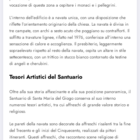
vocazione di questa zona a ospitare i monaci e i pellegrini.
L’interno dell’edificio è a navata unica, con una disposizione che
riflette l’orientamento originario della chiesa. La navata è divisa in
tre campate, con archi a sesto acuto che poggiano su contrafforti. Il
soffitto a travature lignee, rifatto nel 1976, conferisce all’interno una
sensazione di calore e accoglienza. Il presbiterio, leggermente
sopraelevato rispetto al resto della navata, ospita un altare in stile
settecentesco, con un trittico in stucco bianco contornato da testine
di angeli e cherubini.
Tesori Artistici del Santuario
Oltre alla sua storia affascinante e alla sua posizione panoramica, il
Santuario di Santa Maria del Giogo conserva al suo interno
numerosi tesori artistici, tra cui affreschi di grande valore storico e
religioso.
Le pareti della navata sono decorate da affreschi risalenti tra la fine
del Trecento e gli inizi del Cinquecento, realizzati da pittori
itineranti. Questi affreschi, che raccontano scene religiose di