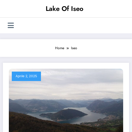
Vai
Lake Of Iseo
al
contenuto
Home
Iseo
Aprile 2, 2025