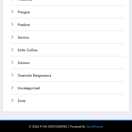
Pisogne
Predore
Sarnico
Solto Collina
Sulzano
Tavernola Bergamasca
Uncategorized
Zone
© 2026 P.IVA 03951020985 | Powered By
SpiceThemes