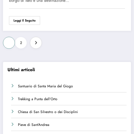
borgo di Iseo è una destinazione…
Leggi Il Seguito
Paginazione
1
2
degli
articoli
Ultimi articoli
Santuario di Santa Maria del Giogo
Trekking a Punta dell’Orto
Chiesa di San Silvestro o dei Disciplini
Pieve di Sant’Andrea