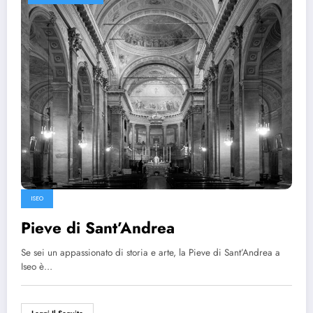
ISEO
Pieve di Sant’Andrea
Se sei un appassionato di storia e arte, la Pieve di Sant’Andrea a
Iseo è…