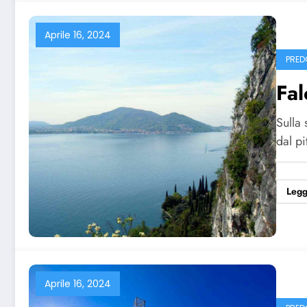
Aprile 16, 2024
PRED
Fal
Sulla
dal p
Legg
Aprile 16, 2024