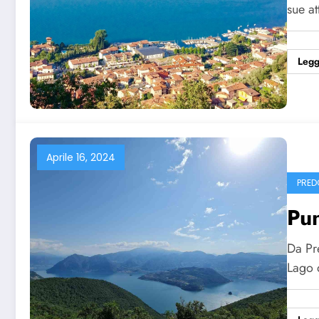
sue at
Legg
Aprile 16, 2024
PRED
Pun
Da Pre
Lago 