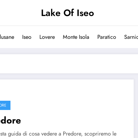
Lake Of Iseo
lusane
Iseo
Lovere
Monte Isola
Paratico
Sarni
ORE
edore
esta guida di cosa vedere a Predore, scopriremo le