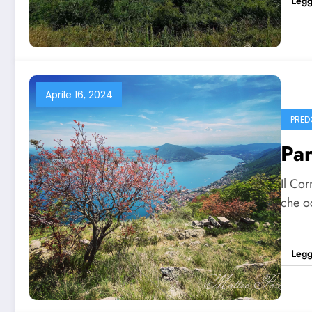
Legg
Aprile 16, 2024
PRED
Pa
Il Co
che o
Legg