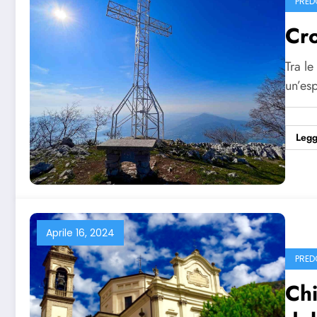
PRED
Cro
Tra le
un’es
Legg
Aprile 16, 2024
PRED
Chi