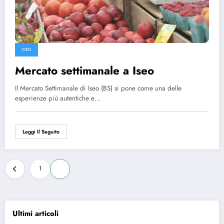
ISEO
Mercato settimanale a Iseo
Il Mercato Settimanale di Iseo (BS) si pone come una delle
esperienze più autentiche e…
Leggi Il Seguito
Paginazione
1
2
degli
articoli
Ultimi articoli