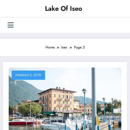
Vai
Lake Of Iseo
al
contenuto
Home
Iseo
Page 2
Febbraio 6, 2025