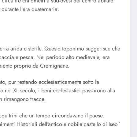
irca tre chilometri a sud-ovest del centro abitato.
durante l’era quaternaria.
rra arida e sterile. Questo toponimo suggerisce che
 caccia e pesca. Nel periodo alto medievale, era
niente proprio da Cremignane.
to, pur restando ecclesiasticamente sotto la
to nel XII secolo, i beni ecclesiastici passarono alla
non rimangono tracce.
acquitrini che un tempo circondavano il paese.
enti Historiali dell’antico e nobile castello di Iseo”