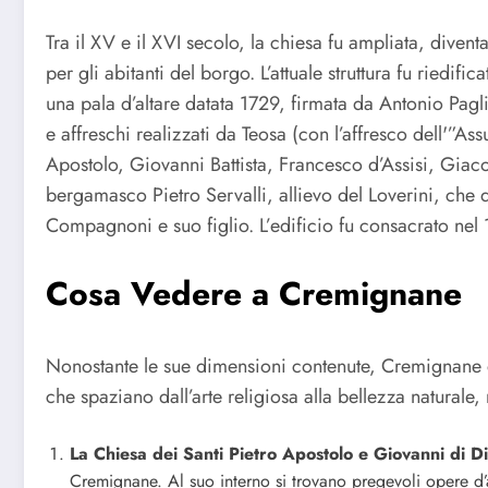
Tra il XV e il XVI secolo, la chiesa fu ampliata, diven
per gli abitanti del borgo. L’attuale struttura fu riedi
una pala d’altare datata 1729, firmata da Antonio Pag
e affreschi realizzati da Teosa (con l’affresco dell'”A
Apostolo, Giovanni Battista, Francesco d’Assisi, Giaco
bergamasco Pietro Servalli, allievo del Loverini, che
Compagnoni e suo figlio. L’edificio fu consacrato nel
Cosa Vedere a Cremignane
Nonostante le sue dimensioni contenute, Cremignane è u
che spaziano dall’arte religiosa alla bellezza naturale,
La Chiesa dei Santi Pietro Apostolo e Giovanni di D
Cremignane. Al suo interno si trovano pregevoli opere d’art