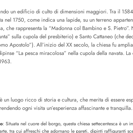
tando un edificio di culto di dimensioni maggiori. Tra il 158
ficata nel 1750, come indica una lapide, su un terreno apparten
lia, che rappresenta la “Madonna col Bambino e S. Pietro”. N
ssunta” sulla cupola del presbiterio) e Santo Cattaneo (che d
mo Apostolo”). All’inizio del XX secolo, la chiesa fu amplia
 dipinse “La pesca miracolosa” nella cupola della navata. L
 1963.
n luogo ricco di storia e cultura, che merita di essere esplo
 rendendo ogni visita un’esperienza affascinante e tranquilla.
io
: Situata nel cuore del borgo, questa chiesa settecentesca è un im
e, tra cui affreschi che adornano le pareti, dipinti raffiguranti scen