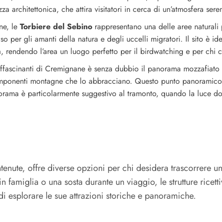
za architettonica, che attira visitatori in cerca di un’atmosfera sere
ne, le
Torbiere del Sebino
rappresentano una delle aree naturali p
so per gli amanti della natura e degli uccelli migratori. Il sito è i
, rendendo l’area un luogo perfetto per il birdwatching e per chi c
 affascinanti di Cremignane è senza dubbio il panorama mozzafiato 
imponenti montagne che lo abbracciano. Questo punto panoramico o
panorama è particolarmente suggestivo al tramonto, quando la luce d
te, offre diverse opzioni per chi desidera trascorrere una 
a in famiglia o una sosta durante un viaggio, le strutture ric
 di esplorare le sue attrazioni storiche e panoramiche.