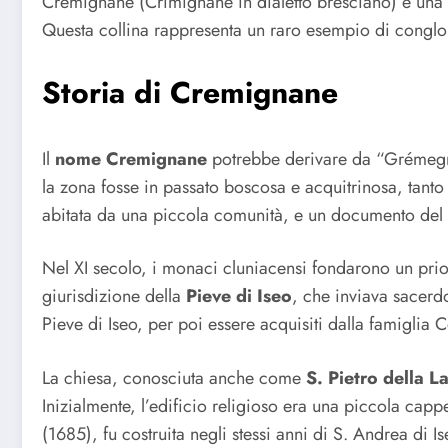
Cremignane (Crimignàne in dialetto bresciano) è una pi
Questa collina rappresenta un raro esempio di conglome
Storia di Cremignane
Il
nome Cremignane
potrebbe derivare da “Grémegn”
la zona fosse in passato boscosa e acquitrinosa, tant
abitata da una piccola comunità, e un documento de
Nel XI secolo, i monaci cluniacensi fondarono un prior
giurisdizione della
Pieve di Iseo
, che inviava sacerdo
Pieve di Iseo, per poi essere acquisiti dalla famiglia 
La chiesa, conosciuta anche come
S. Pietro della 
Inizialmente, l’edificio religioso era una piccola capp
(1685), fu costruita negli stessi anni di S. Andrea di Is