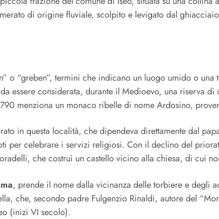
ccola frazione del comune di Iseo, situata su una collina a c
rato di origine fluviale, scolpito e levigato dal ghiacciaio 
 o “greben”, termini che indicano un luogo umido o una te
o da essere considerata, durante il Medioevo, una riserva di
l 790 menziona un monaco ribelle di nome Ardosino, prove
ato in questa località, che dipendeva direttamente dal papa
ti per celebrare i servizi religiosi. Con il declino del priora
Coradelli, che costruì un castello vicino alla chiesa, di cui 
Lama
, prende il nome dalla vicinanza delle torbiere e degli 
ella, che, secondo padre Fulgenzio Rinaldi, autore del “Monim
eo (inizi VI secolo).