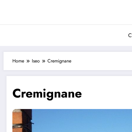
Vai
al
contenuto
C
Home
Iseo
Cremignane
Cremignane