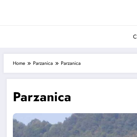
Vai
al
contenuto
C
Home
Parzanica
Parzanica
Parzanica