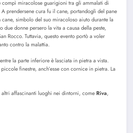
ve compì miracolose guarigioni tra gli ammalati di
. A prendersene cura fu il cane, portandogli del pane
un cane, simbolo del suo miracoloso aiuto durante la
lo due donne persero la vita a causa della peste,
 San Rocco. Tuttavia, questo evento portò a voler
nto contro la malattia.
tre la parte inferiore è lasciata in pietra a vista.
e piccole finestre, anch’esse con cornice in pietra. La
 altri affascinanti luoghi nei dintorni, come
Riva
,