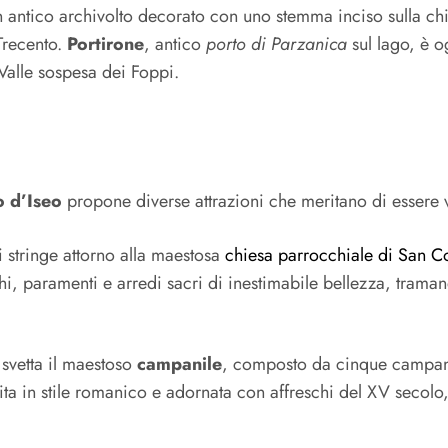
un antico archivolto decorato con uno stemma inciso sulla chia
 Trecento.
Portirone
, antico
porto di Parzanica
sul lago, è o
 Valle sospesa dei Foppi.
o d’Iseo
propone diverse attrazioni che meritano di essere vi
si stringe attorno alla maestosa
chiesa parrocchiale di San 
i, paramenti e arredi sacri di inestimabile bellezza, trama
svetta il maestoso
campanile
, composto da cinque campane
uita in stile romanico e adornata con affreschi del XV secol