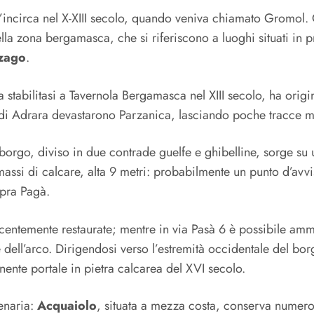
all’incirca nel X-XIII secolo, quando veniva chiamato Gromol
nella zona bergamasca, che si riferiscono a luoghi situati i
zago
.
 stabilitasi a Tavernola Bergamasca nel XIII secolo, ha origi
mo di Adrara devastarono Parzanica, lasciando poche tracce m
 borgo, diviso in due contrade guelfe e ghibelline, sorge su
 massi di calcare, alta 9 metri: probabilmente un punto d’avvis
opra Pagà.
 recentemente restaurate; mentre in via Pasà 6 è possibile amm
 dell’arco. Dirigendosi verso l’estremità occidentale del bor
onente portale in pietra calcarea del XVI secolo.
enaria:
Acquaiolo
, situata a mezza costa, conserva numeros