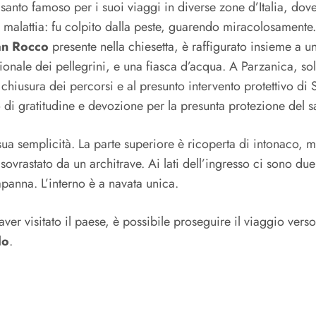
 santo famoso per i suoi viaggi in diverse zone d’Italia, do
 malattia: fu colpito dalla peste, guarendo miracolosamente
an Rocco
presente nella chiesetta, è raffigurato insieme a 
ionale dei pellegrini, e una fiasca d’acqua. A Parzanica, so
 chiusura dei percorsi e al presunto intervento protettivo di
i gratitudine e devozione per la presunta protezione del sa
sua semplicità. La parte superiore è ricoperta di intonaco, men
e sovrastato da un architrave. Ai lati dell’ingresso ci sono du
panna. L’interno è a navata unica.
ver visitato il paese, è possibile proseguire il viaggio verso
lo
.