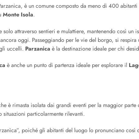
re, Parzanica, è un comune composto da meno di 400 abitanti
u
Monte Isola
.
e solo attraverso sentieri e mulattiere, mantenendo così un i
 ancora oggi. Passeggiando per le vie del borgo, si respira un
li uccelli.
Parzanica
è la destinazione ideale per chi deside
ica
è anche un punto di partenza ideale per esplorare il
Lago
 è rimasta isolata dai grandi eventi per la maggior parte del
 situazioni particolarmente rilevanti.
anìca”, poiché gli abitanti del luogo lo pronunciano così d