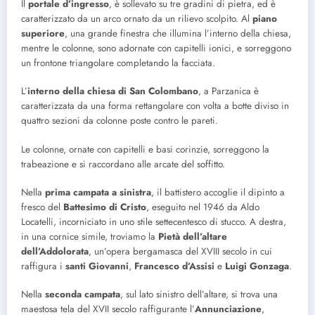
Il
portale d’ingresso
, è sollevato su tre gradini di pietra, ed è
caratterizzato da un arco ornato da un rilievo scolpito. Al
piano
superiore
, una grande finestra che illumina l’interno della chiesa,
mentre le colonne, sono adornate con capitelli ionici, e sorreggono
un frontone triangolare completando la facciata.
L’
interno della chiesa di San Colombano
, a Parzanica è
caratterizzata da una forma rettangolare con volta a botte diviso in
quattro sezioni da colonne poste contro le pareti.
Le colonne, ornate con capitelli e basi corinzie, sorreggono la
trabeazione e si raccordano alle arcate del soffitto.
Nella
prima campata a sinistra
, il battistero accoglie il dipinto a
fresco del
Battesimo di Cristo
, eseguito nel 1946 da Aldo
Locatelli, incorniciato in uno stile settecentesco di stucco. A destra,
in una cornice simile, troviamo la
Pietà dell’altare
dell’Addolorata
, un’opera bergamasca del XVIII secolo in cui
raffigura i
santi Giovanni
,
Francesco d’Assisi
e
Luigi Gonzaga
.
Nella
seconda campata
, sul lato sinistro dell’altare, si trova una
maestosa tela del XVII secolo raffigurante l’
Annunciazione
,