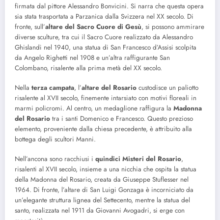
firmata dal pittore Alessandro Bonvicini. Si narra che questa opera
sia stata trasportata a Parzanica dalla Svizzera nel XX secolo. Di
fronte, sull’
altare del Sacro Cuore di Gesù
, si possono ammirare
diverse sculture, tra cui il Sacro Cuore realizzato da Alessandro
Ghislandi nel 1940, una statua di San Francesco d’Assisi scolpita
da Angelo Righetti nel 1908 e un’altra raffigurante San
Colombano, risalente alla prima metà del XX secolo.
Nella
terza campata
, l’
altare del Rosario
custodisce un paliotto
risalente al XVII secolo, finemente intarsiato con motivi floreali in
marmi policromi. Al centro, un medaglione raffigura la
Madonna
del Rosario
tra i santi Domenico e Francesco. Questo prezioso
elemento, proveniente dalla chiesa precedente, è attribuito alla
bottega degli scultori Manni.
Nell’ancona sono racchiusi i
quindici Misteri del Rosario
,
risalenti al XVII secolo, insieme a una nicchia che ospita la statua
della Madonna del Rosario, creata da Giuseppe Stuflesser nel
1964. Di fronte, l’altare di San Luigi Gonzaga è incorniciato da
un’elegante struttura lignea del Settecento, mentre la statua del
santo, realizzata nel 1911 da Giovanni Avogadri, si erge con