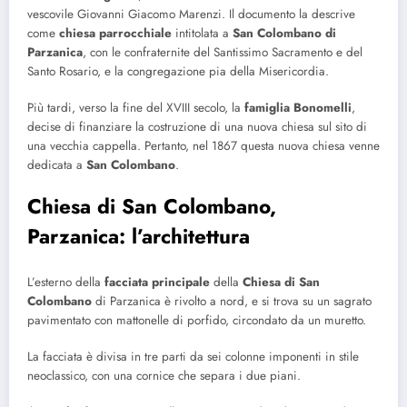
vescovile Giovanni Giacomo Marenzi. Il documento la descrive
come
chiesa parrocchiale
intitolata a
San Colombano di
Parzanica
, con le confraternite del Santissimo Sacramento e del
Santo Rosario, e la congregazione pia della Misericordia.
Più tardi, verso la fine del XVIII secolo, la
famiglia Bonomelli
,
decise di finanziare la costruzione di una nuova chiesa sul sito di
una vecchia cappella. Pertanto, nel 1867 questa nuova chiesa venne
dedicata a
San Colombano
.
Chiesa di San Colombano,
Parzanica: l’architettura
L’esterno della
facciata principale
della
Chiesa di San
Colombano
di Parzanica è rivolto a nord, e si trova su un sagrato
pavimentato con mattonelle di porfido, circondato da un muretto.
La facciata è divisa in tre parti da sei colonne imponenti in stile
neoclassico, con una cornice che separa i due piani.