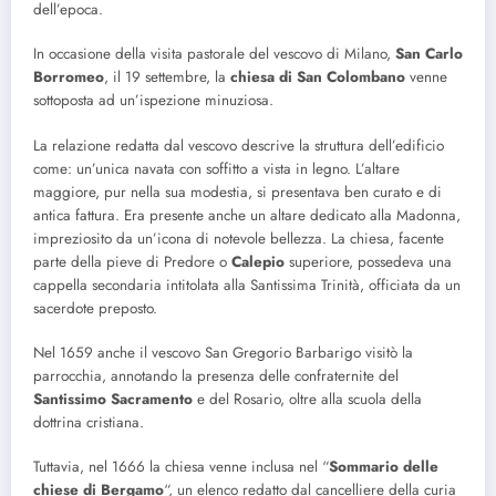
dell’epoca.
In occasione della visita pastorale del vescovo di Milano,
San Carlo
Borromeo
, il 19 settembre, la
chiesa di San Colombano
venne
sottoposta ad un’ispezione minuziosa.
La relazione redatta dal vescovo descrive la struttura dell’edificio
come: un’unica navata con soffitto a vista in legno. L’altare
maggiore, pur nella sua modestia, si presentava ben curato e di
antica fattura. Era presente anche un altare dedicato alla Madonna,
impreziosito da un’icona di notevole bellezza. La chiesa, facente
parte della pieve di Predore o
Calepio
superiore, possedeva una
cappella secondaria intitolata alla Santissima Trinità, officiata da un
sacerdote preposto.
Nel 1659 anche il vescovo San Gregorio Barbarigo visitò la
parrocchia, annotando la presenza delle confraternite del
Santissimo Sacramento
e del Rosario, oltre alla scuola della
dottrina cristiana.
Tuttavia, nel 1666 la chiesa venne inclusa nel “
Sommario delle
chiese di Bergamo
“, un elenco redatto dal cancelliere della curia