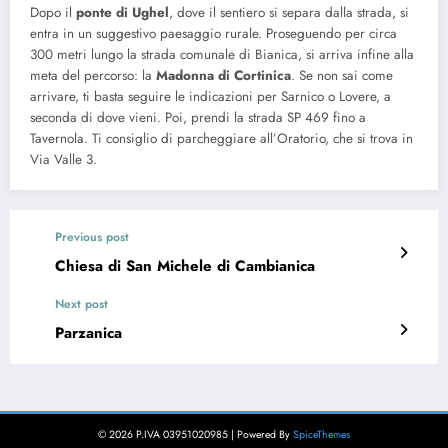
Dopo il
ponte di Ughel
, dove il sentiero si separa dalla strada, si
entra in un suggestivo paesaggio rurale. Proseguendo per circa
300 metri lungo la strada comunale di Bianica, si arriva infine alla
meta del percorso: la
Madonna di Cortinica
. Se non sai come
arrivare, ti basta seguire le indicazioni per Sarnico o Lovere, a
seconda di dove vieni. Poi, prendi la strada SP 469 fino a
Tavernola. Ti consiglio di parcheggiare all’Oratorio, che si trova in
Via Valle 3.
Previous post
Chiesa di San Michele di Cambianica
Next post
Parzanica
© 2026 P.IVA 03951020985 | Powered By
SpiceThemes