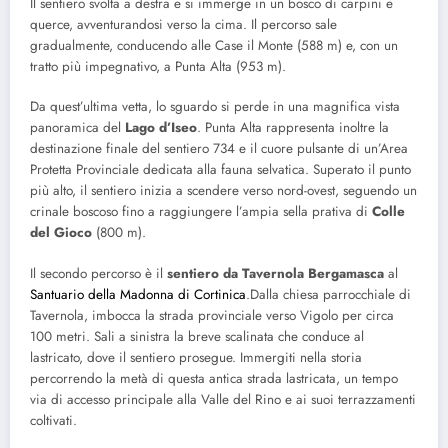
Il sentiero svolta a destra e si immerge in un bosco di carpini e
querce, avventurandosi verso la cima. Il percorso sale
gradualmente, conducendo alle Case il Monte (588 m) e, con un
tratto più impegnativo, a Punta Alta (953 m).
Da quest’ultima vetta, lo sguardo si perde in una magnifica vista
panoramica del
Lago d’Iseo
. Punta Alta rappresenta inoltre la
destinazione finale del sentiero 734 e il cuore pulsante di un’Area
Protetta Provinciale dedicata alla fauna selvatica. Superato il punto
più alto, il sentiero inizia a scendere verso nord-ovest, seguendo un
crinale boscoso fino a raggiungere l’ampia sella prativa di
Colle
del Gioco
(800 m).
Il secondo percorso è il
sentiero da Tavernola Bergamasca
al
Santuario della Madonna di Cortinica
.Dalla chiesa parrocchiale di
Tavernola, imbocca la strada provinciale verso Vigolo per circa
100 metri. Sali a sinistra la breve scalinata che conduce al
lastricato, dove il sentiero prosegue. Immergiti nella storia
percorrendo la metà di questa antica strada lastricata, un tempo
via di accesso principale alla Valle del Rino e ai suoi terrazzamenti
coltivati.