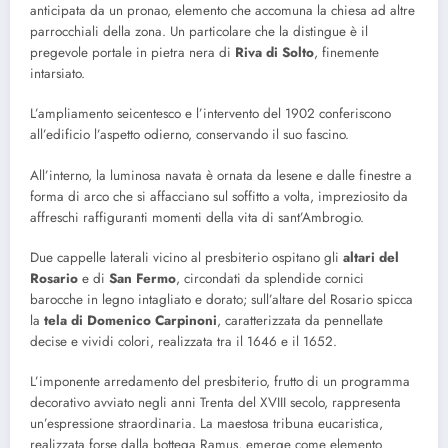
anticipata da un pronao, elemento che accomuna la chiesa ad altre
parrocchiali della zona. Un particolare che la distingue è il
pregevole portale in pietra nera di
Riva di Solto
, finemente
intarsiato.
L’ampliamento seicentesco e l’intervento del 1902 conferiscono
all’edificio l’aspetto odierno, conservando il suo fascino.
All’interno, la luminosa navata è ornata da lesene e dalle finestre a
forma di arco che si affacciano sul soffitto a volta, impreziosito da
affreschi raffiguranti momenti della vita di sant’Ambrogio.
Due cappelle laterali vicino al presbiterio ospitano gli
altari del
Rosario
e di
San Fermo
, circondati da splendide cornici
barocche in legno intagliato e dorato; sull’altare del Rosario spicca
la
tela di Domenico Carpinoni
, caratterizzata da pennellate
decise e vividi colori, realizzata tra il 1646 e il 1652.
L’imponente arredamento del presbiterio, frutto di un programma
decorativo avviato negli anni Trenta del XVIII secolo, rappresenta
un’espressione straordinaria. La maestosa tribuna eucaristica,
realizzata forse dalla bottega Ramus, emerge come elemento