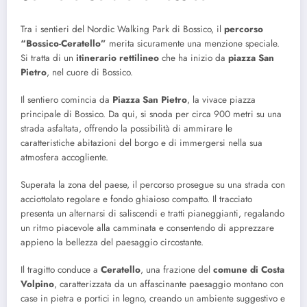
Tra i sentieri del Nordic Walking Park di Bossico, il
percorso
“Bossico-Ceratello”
merita sicuramente una menzione speciale.
Si tratta di un
itinerario rettilineo
che ha inizio da
piazza San
Pietro
, nel cuore di Bossico.
Il sentiero comincia da
Piazza San Pietro
, la vivace piazza
principale di Bossico. Da qui, si snoda per circa 900 metri su una
strada asfaltata, offrendo la possibilità di ammirare le
caratteristiche abitazioni del borgo e di immergersi nella sua
atmosfera accogliente.
Superata la zona del paese, il percorso prosegue su una strada con
acciottolato regolare e fondo ghiaioso compatto. Il tracciato
presenta un alternarsi di saliscendi e tratti pianeggianti, regalando
un ritmo piacevole alla camminata e consentendo di apprezzare
appieno la bellezza del paesaggio circostante.
Il tragitto conduce a
Ceratello
, una frazione del
comune di
Costa
Volpino
, caratterizzata da un affascinante paesaggio montano con
case in pietra e portici in legno, creando un ambiente suggestivo e