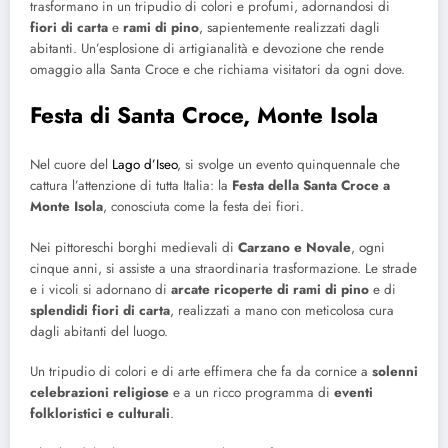
trasformano in un tripudio di colori e profumi, adornandosi di
fiori di carta
e
rami di pino
, sapientemente realizzati dagli
abitanti. Un’esplosione di artigianalità e devozione che rende
omaggio alla Santa Croce e che richiama visitatori da ogni dove.
Festa di Santa Croce, Monte Isola
Nel cuore del
Lago d’Iseo
, si svolge un evento quinquennale che
cattura l’attenzione di tutta Italia: la
Festa della Santa Croce a
Monte Isola
, conosciuta come la festa dei fiori.
Nei pittoreschi borghi medievali di
Carzano e Novale
, ogni
cinque anni, si assiste a una straordinaria trasformazione. Le strade
e i vicoli si adornano di
arcate ricoperte di rami di pino
e di
splendidi fiori di carta
, realizzati a mano con meticolosa cura
dagli abitanti del luogo.
Un tripudio di colori e di arte effimera che fa da cornice a
solenni
celebrazioni religiose
e a un ricco programma di
eventi
folkloristici e culturali
.