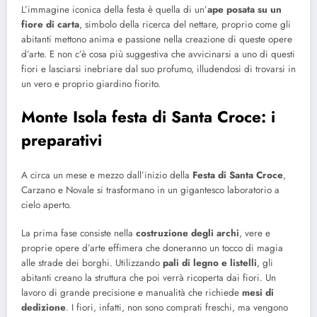
L’immagine iconica della festa è quella di un’
ape posata su un
fiore di carta
, simbolo della ricerca del nettare, proprio come gli
abitanti mettono anima e passione nella creazione di queste opere
d’arte. E non c’è cosa più suggestiva che avvicinarsi a uno di questi
fiori e lasciarsi inebriare dal suo profumo, illudendosi di trovarsi in
un vero e proprio giardino fiorito.
Monte Isola festa di Santa Croce: i
preparativi
A circa un mese e mezzo dall’inizio della
Festa di Santa Croce
,
Carzano e Novale si trasformano in un gigantesco laboratorio a
cielo aperto.
La prima fase consiste nella
costruzione degli archi
, vere e
proprie opere d’arte effimera che doneranno un tocco di magia
alle strade dei borghi. Utilizzando
pali di legno e listelli
, gli
abitanti creano la struttura che poi verrà ricoperta dai fiori. Un
lavoro di grande precisione e manualità che richiede
mesi di
dedizione
. I fiori, infatti, non sono comprati freschi, ma vengono