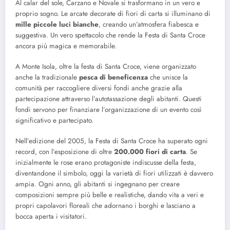
Al calar del sole, Carzano e Novale si trasformano in un vero e
proprio sogno. Le arcate decorate di fiori di carta si illuminano di
mille piccole luci bianche
, creando un’atmosfera fiabesca e
suggestiva. Un vero spettacolo che rende la Festa di Santa Croce
ancora più magica e memorabile.
A Monte Isola, oltre la festa di Santa Croce, viene organizzato
anche la tradizionale
pesca di beneficenza
che unisce la
comunità per raccogliere diversi fondi anche grazie alla
partecipazione attraverso l’autotassazione degli abitanti. Questi
fondi servono per finanziare l’organizzazione di un evento così
significativo e partecipato.
Nell’edizione del 2005, la Festa di Santa Croce ha superato ogni
record, con l’esposizione di oltre
200.000 fiori di carta
. Se
inizialmente le rose erano protagoniste indiscusse della festa,
diventandone il simbolo, oggi la varietà di fiori utilizzati è davvero
ampia. Ogni anno, gli abitanti si ingegnano per creare
composizioni sempre più belle e realistiche, dando vita a veri e
propri capolavori floreali che adornano i borghi e lasciano a
bocca aperta i visitatori.