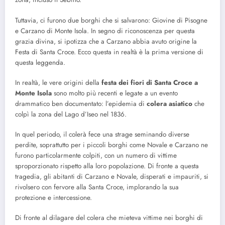
Tuttavia, ci furono due borghi che si salvarono: Giovine di Pisogne
e Carzano di Monte Isola. In segno di riconoscenza per questa
grazia divina, si ipotizza che a Carzano abbia avuto origine la
Festa di Santa Croce. Ecco questa in realtà è la prima versione di
questa leggenda.
In realtà, le vere origini della
festa dei fiori di Santa Croce a
Monte Isola
sono molto più recenti e legate a un evento
drammatico ben documentato: l’epidemia di
colera asiatico
che
colpì la zona del Lago d’Iseo nel 1836.
In quel periodo, il colerà fece una strage seminando diverse
perdite, soprattutto per i piccoli borghi come Novale e Carzano ne
furono particolarmente colpiti, con un numero di vittime
sproporzionato rispetto alla loro popolazione. Di fronte a questa
tragedia, gli abitanti di Carzano e Novale, disperati e impauriti, si
rivolsero con fervore alla Santa Croce, implorando la sua
protezione e intercessione.
Di fronte al dilagare del colera che mieteva vittime nei borghi di