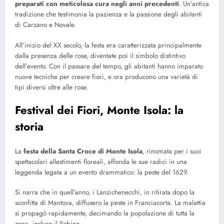
preparati con meticolosa cura negli anni precedenti
. Un’antica
tradizione che testimonia la pazienza e la passione degli abitanti
di Carzano e Novale.
All’inizio del XX secolo, la festa era caratterizzata principalmente
dalla presenza delle rose, diventate poi il simbolo distintivo
dell’evento. Con il passare del tempo, gli abitanti hanno imparato
nuove tecniche per creare fiori, e ora producono una varietà di
tipi diversi oltre alle rose.
Festival dei Fiori, Monte Isola: la
storia
La
festa della Santa Croce di Monte Isola
, rinomata per i suoi
spettacolari allestimenti floreali, affonda le sue radici in una
leggenda legata a un evento drammatico: la peste del 1629.
Si narra che in quell’anno, i Lanzichenecchi, in ritirata dopo la
sconfitta di Mantova, diffusero la peste in Franciacorta. La malattia
si propagò rapidamente, decimando la popolazione di tutta la
zona, incluso il Sebino.