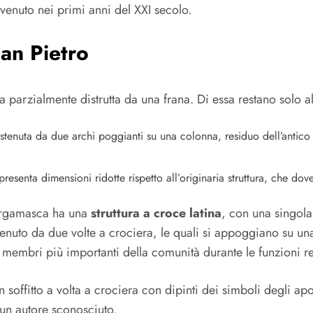
venuto nei primi anni del XXI secolo.
an Pietro
sa parzialmente distrutta da una frana. Di essa restano solo a
tenuta da due archi poggianti su una colonna, residuo dell’antico 
resenta dimensioni ridotte rispetto all’originaria struttura, che do
ergamasca ha una
struttura a croce latina
, con una singola 
tenuto da due volte a crociera, le quali si appoggiano su una
 membri più importanti della comunità durante le funzioni re
n soffitto a volta a crociera con dipinti dei simboli degli a
 un autore sconosciuto.