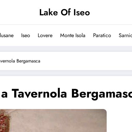
Lake Of Iseo
lusane
Iseo
Lovere
Monte Isola
Paratico
Sarni
Tavernola Bergamasca
o a Tavernola Bergamas