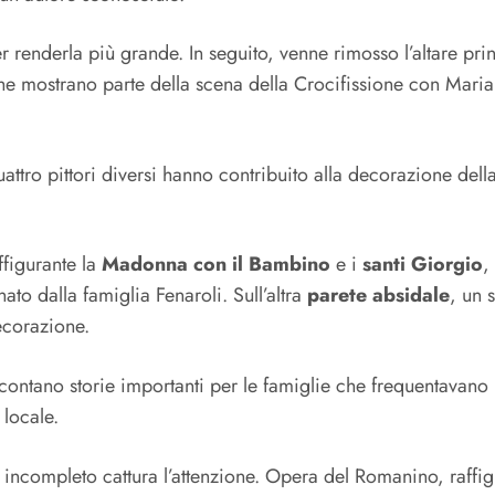
enderla più grande. In seguito, venne rimosso l’altare princ
e mostrano parte della scena della Crocifissione con Maria e
tro pittori diversi hanno contribuito alla decorazione della 
ffigurante la
Madonna con il Bambino
e i
santi Giorgio
,
to dalla famiglia Fenaroli. Sull’altra
parete absidale
, un 
ecorazione.
ccontano storie importanti per le famiglie che frequentavano
 locale.
co incompleto cattura l’attenzione. Opera del Romanino, raff