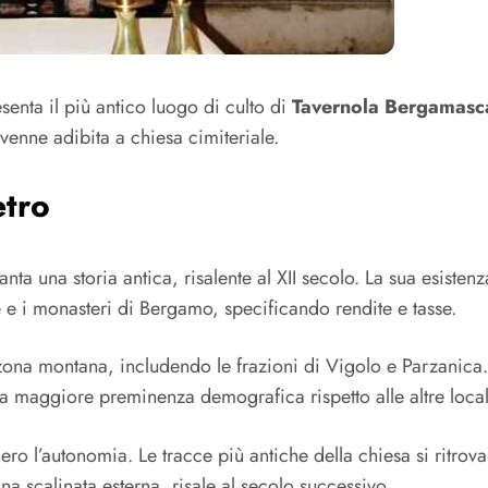
senta il più antico luogo di culto di
Tavernola Bergamasc
venne adibita a chiesa cimiteriale.
etro
anta una storia antica, risalente al XII secolo. La sua esist
e e i monasteri di Bergamo, specificando rendite e tasse.
 zona montana, includendo le frazioni di Vigolo e Parzanica
 maggiore preminenza demografica rispetto alle altre local
o l’autonomia. Le tracce più antiche della chiesa si ritrova
na scalinata esterna, risale al secolo successivo.