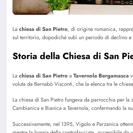
La
chiesa di San Pietro
, di origine romanica, rappre
sul territorio, dopodiché subì un periodo di declino e 
Storia della Chiesa di San Pi
La
chiesa di San Pietro
a
Tavernola Bergamasca
v
voluta da Bernabò Visconti, che la elenca tra le chies
La chiesa di San Pietro fungeva da parrocchia per la
Cambianica e Bianica a Tavernola, confermando la sua
Successivamente, nel 1395, Vigolo e Parzanica ottenner
mentre la loggia della controfacciata, accessibile da u