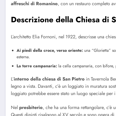
affreschi di Romanino
, con un restauro completo av
Descrizione della
Chiesa di S
L’architetto Elia Fornoni, nel 1922, descrisse una chie
Ai piedi della croce, verso oriente:
una “Glorietta” sos
esterna.
La torre campanaria:
la cella campanaria, con bifore, p
L’
interno della chiesa di San Pietro
in Tavernola B
legno a vista. Davanti, c’è un loggiato in muratura sos
loggiato potrebbe essere stato un luogo speciale per i
Nel
presbiterio
, che ha una forma rettangolare, c’è u
Questi dipinti risalgono al XV secolo e sono opera di