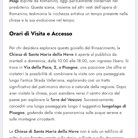
Magi
dipinta da Romanino, oggi parzialmente conservati nel
presbiterio. Questa scena, insieme ad altri resti dell’opera di
Romanino, testimonia la ricchezza artistica un tempo presente nella
chiesa e la sua evoluzione nel tempo.
Orari di Visita e Accesso
Per chi desidera esplorare questo gioiello del Rinascimento, la
Chiesa di Santa Maria della Neve
è aperta al pubblico da
martedì a domenica, dalle 10.00 alle 18.00, con ingresso libero. Si
trova in
Via della Pace, 2, a Pisogne
, una posizione che offre ai
visitatori la possibilità di combinare la visita con una passeggiata
lungo l’antica Strada Valleriana, esplorando così un tratto
significativo del patrimonio storico e naturale della regione. Dopo
aver visitato la chiesa, puoi scendere verso il centro storico del
paese per esplorare la
Torre del Vescovo
. Successivamente,
concediti una lunga passeggiata lungo il suggestivo
lungolago di
Pisogne
, godendo della vista panoramica sulle acque serene e
sulle montagne circostanti.
La
Chiesa di Santa Maria della Neve
non è solo un edificio di
culto; è una finestra aperta sulla storia, sull’arte e sulla devozione