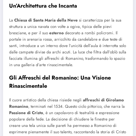
Un’Architettura che Incanta
La
Chiesa di Santa Maria della Neve
si caratterizza per la sua
struttura a unica navata con volte a ogiva, tipica delle pievi
bresciane, e per il suo
esterno
decorato a rombi policromi. Il
portale in arenaria rossa, arricchito da candelabre e due teste di
santi, introduce a un interno dove l’unicità dell’aula è interrotta solo
dalle campate divise da archi acuti. La luce che filtra dall’oblò sulla
facciata illumina gli affreschi di Romanino, trasformando lo spazio
in una galleria d’arte rinascimentale.
Gli Affreschi del Romanino: Una Visione
Rinascimentale
Il cuore artistico della chiesa risiede negli
affreschi di Girolamo
Romanino
, terminati nel 1534. Questo ciclo pittorico, che narra la
Passione di Cristo
, è un capolavoro di teatralità e espressione
popolare della fede. La decisione di chiudere le finestre per
creare una tela unica sulle pareti ha permesso a Romanino di
esprimere pienamente il suo talento, raccontando la storia di Cristo