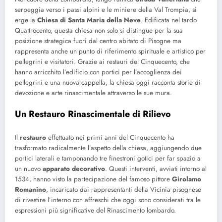
serpeggia verso i passi alpini e le miniere della Val Trompia, si
erge la
Chiesa di Santa Maria della Neve
. Edificata nel tardo
Quattrocento, questa chiesa non solo si distingue per la sua
posizione strategica fuori dal centro abitato di Pisogne ma
rappresenta anche un punto di riferimento spirituale e artistico per
pellegrini e visitatori. Grazie ai restauri del Cinquecento, che
hanno arricchito l’edificio con portici per l’accoglienza dei
pellegrini e una nuova cappella, la chiesa oggi racconta storie di
devozione e arte rinascimentale attraverso le sue mura.
Un Restauro Rinascimentale di Rilievo
Il
restauro
effettuato nei primi anni del Cinquecento ha
trasformato radicalmente l’aspetto della chiesa, aggiungendo due
portici laterali e tamponando tre finestroni gotici per far spazio a
un nuovo
apparato decorativo
. Questi interventi, avviati intorno al
1534, hanno visto la partecipazione del famoso pittore
Girolamo
Romanino
, incaricato dai rappresentanti della Vicinia pisognese
di rivestire l’interno con affreschi che oggi sono considerati tra le
espressioni più significative del Rinascimento lombardo.